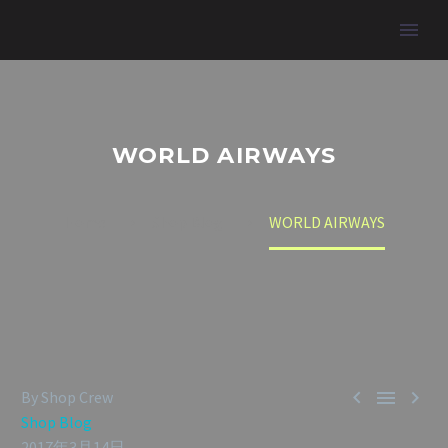
WORLD AIRWAYS
Home
Shop Blog
WORLD AIRWAYS



By Shop Crew
Shop Blog
2017年3月14日